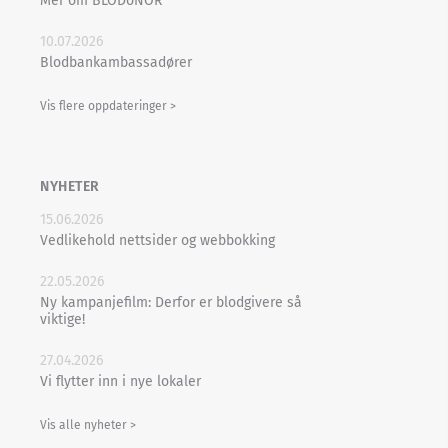
Mer om BLODoNOR
10.07.2026
Blodbankambassadører
Vis flere oppdateringer >
NYHETER
15.06.2026
Vedlikehold nettsider og webbokking
22.05.2026
Ny kampanjefilm: Derfor er blodgivere så
viktige!
27.04.2026
Vi flytter inn i nye lokaler
Vis alle nyheter >